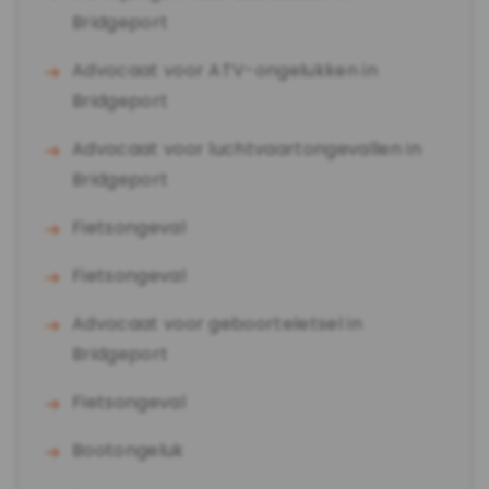
Bridgeport
Advocaat voor ATV-ongelukken in
Bridgeport
Advocaat voor luchtvaartongevallen in
Bridgeport
Fietsongeval
Fietsongeval
Advocaat voor geboorteletsel in
Bridgeport
Fietsongeval
Bootongeluk