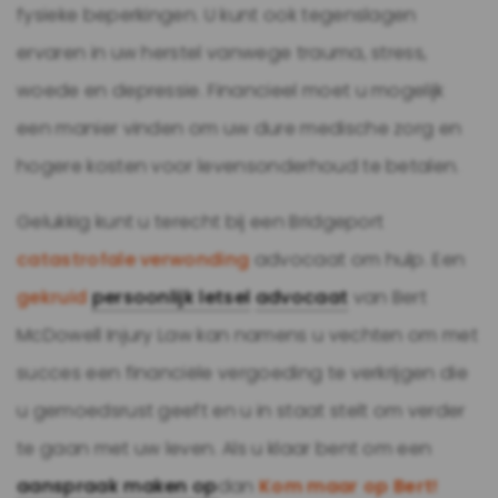
fysieke beperkingen. U kunt ook tegenslagen
ervaren in uw herstel vanwege trauma, stress,
woede en depressie. Financieel moet u mogelijk
een manier vinden om uw dure medische zorg en
hogere kosten voor levensonderhoud te betalen.
Gelukkig kunt u terecht bij een Bridgeport
catastrofale verwonding
advocaat om hulp. Een
gekruid
persoonlijk letsel
advocaat
van Bert
McDowell Injury Law kan namens u vechten om met
succes een financiële vergoeding te verkrijgen die
u gemoedsrust geeft en u in staat stelt om verder
te gaan met uw leven. Als u klaar bent om een
aanspraak maken op
dan
Kom maar op Bert!