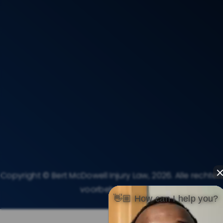
Kom Maar Op Bert
Algemene Voorwaarden
Waarderingen
Case Resultaten
Contact
Privacybeleid
Disclaimer
Copyright © Bert McDowell Injury Law, 2026. Alle rechten
Sitemap
voorbehouden.
👋🏼 How can I help you?