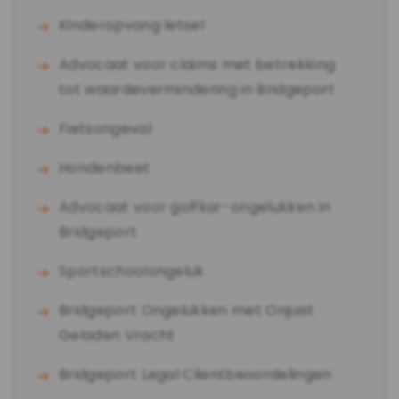
Kinderopvang letsel
Advocaat voor claims met betrekking
tot waardevermindering in Bridgeport
Fietsongeval
Hondenbeet
Advocaat voor golfkar-ongelukken in
Bridgeport
Sportschoolongeluk
Bridgeport Ongelukken met Onjuist
Geladen Vracht
Bridgeport Legal Clientbeoordelingen