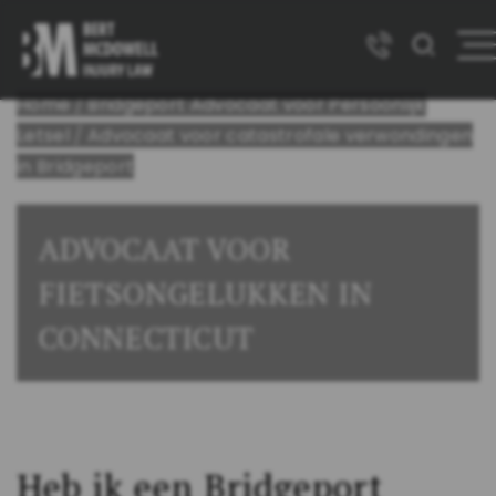
Home
/
Bridgeport Advocaat voor Persoonlijk
Letsel
/
Advocaat voor catastrofale verwondingen
in Bridgeport
ADVOCAAT VOOR
FIETSONGELUKKEN IN
CONNECTICUT
Heb ik een Bridgeport