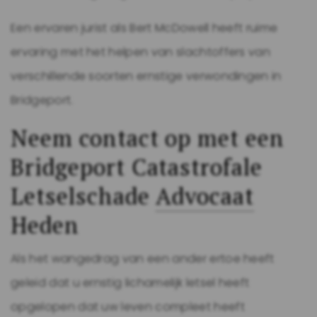
Een ervaren jurist als Bert McDowell heeft ruime
ervaring met het helpen van slachtoffers van
verschillende soorten ernstige verwondingen in
Bridgeport.
Neem contact op met een
Bridgeport Catastrofale
Letselschade
Advocaat
Heden
Als het wangedrag van een ander ertoe heeft
geleid dat u ernstig lichamelijk letsel heeft
opgelopen dat uw leven compleet heeft