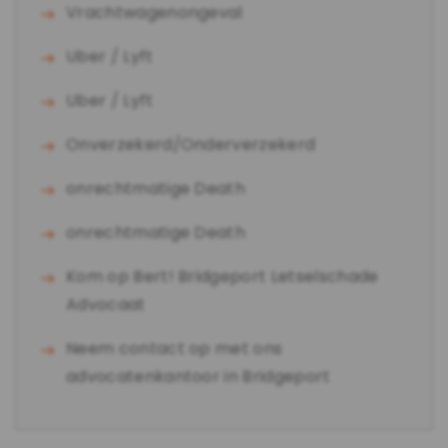
Vrachtwagenongeval
Uber / Lyft
Uber / Lyft
Onverzekerd/Onderverzekerd
onrechtmatige Death
onrechtmatige Death
Kom op Bert! Bridgeport Letselschade
Advocaat
Neem contact op met ons
advocatenkantoor in Bridgeport