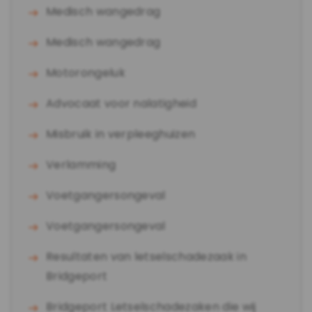
Medisch wangedrag
Medisch wangedrag
Motorongeluk
Advocaat voor nalatigheid
Misbruik in verpleeghuizen
Verlamming
Voetgangersongeval
Voetgangersongeval
Resultaten van letselschadezaak in
Bridgeport
Bridgeport Letselschadezaken die wij