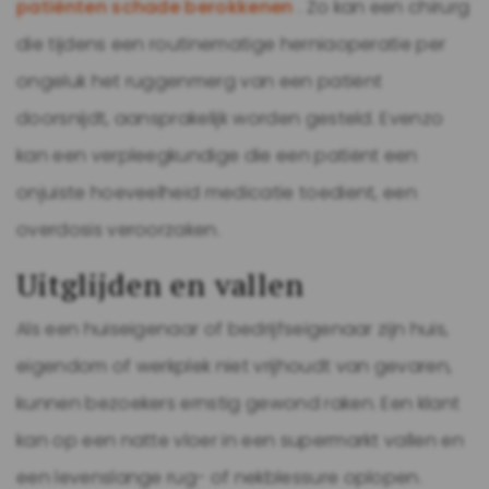
patiënten schade berokkenen
. Zo kan een chirurg
die tijdens een routinematige herniaoperatie per
ongeluk het ruggenmerg van een patiënt
doorsnijdt, aansprakelijk worden gesteld. Evenzo
kan een verpleegkundige die een patiënt een
onjuiste hoeveelheid medicatie toedient, een
overdosis veroorzaken.
Uitglijden en vallen
Als een huiseigenaar of bedrijfseigenaar zijn huis,
eigendom of werkplek niet vrijhoudt van gevaren,
kunnen bezoekers ernstig gewond raken. Een klant
kan op een natte vloer in een supermarkt vallen en
een levenslange rug- of nekblessure oplopen.