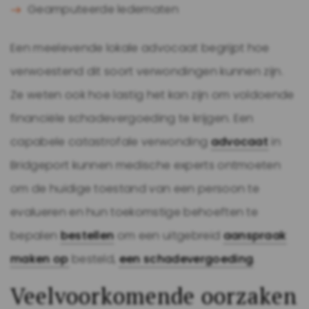
Geamputeerde ledematen
Een meelevende lokale advocaat begrijpt hoe
verwoestend dit soort verwondingen kunnen zijn.
Ze weten ook hoe lastig het kan zijn om voldoende
financiële schadevergoeding te krijgen. Een
capabele catastrofale verwonding
advocaat
in
Bridgeport kunnen medische experts ontmoeten
om de huidige toestand van een persoon te
evalueren en hun toekomstige behoeften te
bepalen
bestellen
om een ​​uitgebreid
aanspraak
maken op
besteld,
een schadevergoeding
.
Veelvoorkomende oorzaken