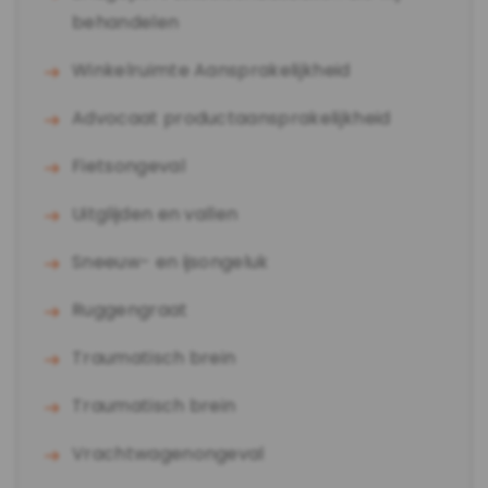
behandelen
Winkelruimte Aansprakelijkheid
Advocaat productaansprakelijkheid
Fietsongeval
Uitglijden en vallen
Sneeuw- en ijsongeluk
Ruggengraat
Traumatisch brein
Traumatisch brein
Vrachtwagenongeval