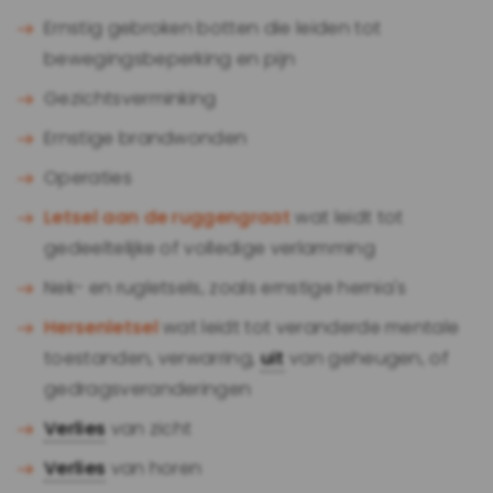
Ernstig gebroken botten die leiden tot
bewegingsbeperking en pijn
Gezichtsverminking
Ernstige brandwonden
Operaties
Letsel aan de ruggengraat
wat leidt tot
gedeeltelijke of volledige verlamming
Nek- en rugletsels, zoals ernstige hernia's
Hersenletsel
wat leidt tot veranderde mentale
toestanden, verwarring,
uit
van geheugen, of
gedragsveranderingen
Verlies
van zicht
Verlies
van horen