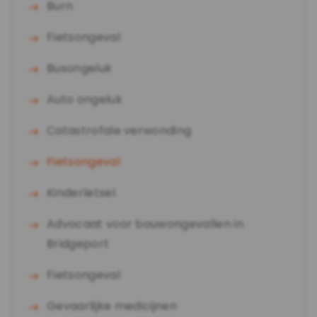
Burn
Fietsongeval
Busongeluk
Auto ongeluk
Catastrofale verwonding
Fietsongeval
Kinderletsel
Advocaat voor bouwongevallen in
Bridgeport
Fietsongeval
Gevaarlijke medicijnen