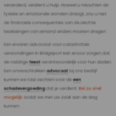
veranderd, verdient u hulp. Hoewel u misschien de
fysieke en emotionele wonden draagt, zou u niet
de financiële consequenties van de slechte
beslissingen van iemand anders moeten dragen.
Een ervaren advocaat voor catastrofale
verwondingen in Bridgeport kan ervoor zorgen dat
de nalatige
feest
verantwoordelijk voor hun daden.
Een onverschrokken
advocaat
bij ons bedrijf
kunnen we taai vechten voor de
een
schadevergoeding
dat je verdient.
Bel zo snel
mogelijk
zodat we met uw zaak aan de slag
kunnen.