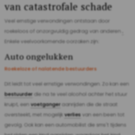
van catastrofale schade
Veel ernstige verwondingen ontstaan ​​door
roekeloos of onzorgvuldig gedrag van anderen
.
Enkele veelvoorkomende oorzaken zijn:
Auto ongelukken
Roekeloze of nalatende bestuurders
Dit leidt tot veel ernstige verwondingen. Zo kan een
bestuurder
die na te veel alcohol achter het stuur
kruipt, een
voetganger
aanrijden die de straat
oversteekt, met mogelijk
verlies
van een been tot
gevolg. Ook kan een automobilist die sms't tijdens