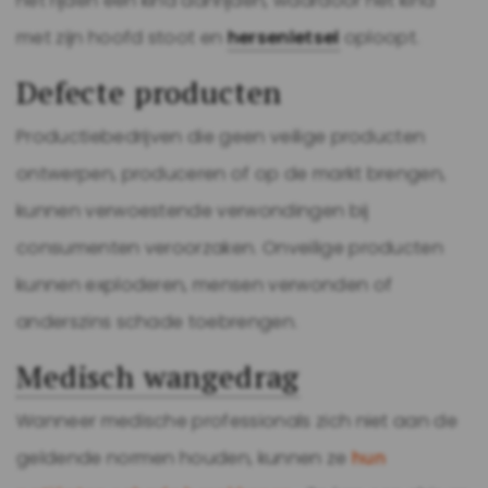
het rijden een kind aanrijden, waardoor het kind
met zijn hoofd stoot en
hersenletsel
oploopt.
Defecte producten
Productiebedrijven die geen veilige producten
ontwerpen, produceren of op de markt brengen,
kunnen verwoestende verwondingen bij
consumenten veroorzaken. Onveilige producten
kunnen exploderen, mensen verwonden of
anderszins schade toebrengen.
Medisch wangedrag
Wanneer medische professionals zich niet aan de
geldende normen houden, kunnen ze
hun