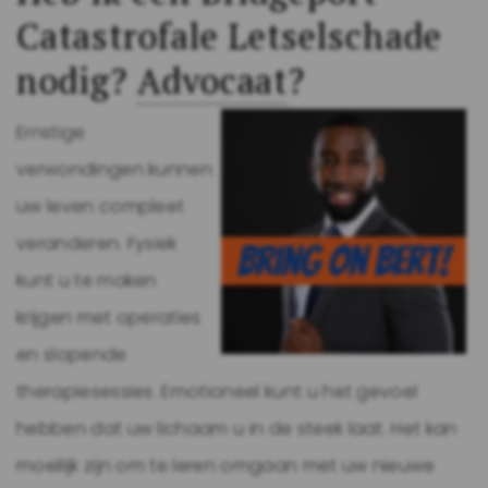
Catastrofale Letselschade
nodig?
Advocaat
?
Ernstige
verwondingen kunnen
uw leven compleet
veranderen. Fysiek
kunt u te maken
krijgen met operaties
en slopende
therapiesessies. Emotioneel kunt u het gevoel
hebben dat uw lichaam u in de steek laat. Het kan
moeilijk zijn om te leren omgaan met uw nieuwe